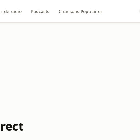
ns de radio
Podcasts
Chansons Populaires
irect