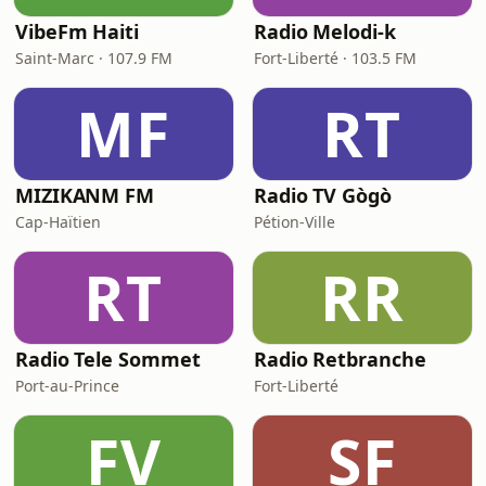
VibeFm Haiti
Radio Melodi-k
Saint-Marc · 107.9 FM
Fort-Liberté · 103.5 FM
MF
RT
MIZIKANM FM
Radio TV Gògò
Cap-Haïtien
Pétion-Ville
RT
RR
Radio Tele Sommet
Radio Retbranche
Port-au-Prince
Fort-Liberté
FV
SF