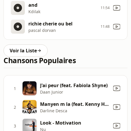
and
11:54
Kdilak
richie cherie ou bel
11:48
pascal dorvan
Voir la Liste
Chansons Populaires
J'ai peur (feat. Fabiola Shyne)
1
Daan Junior
Manyen m la (feat. Kenny Haiti)
2
Darline Desca
Look - Motivation
3
Nu