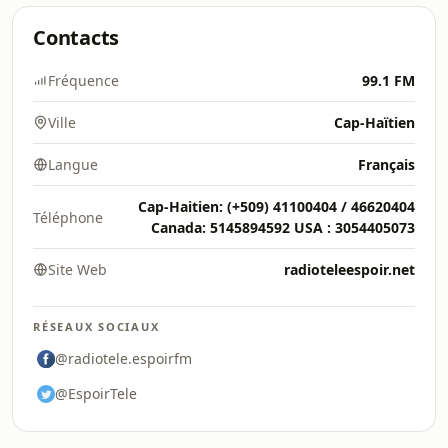
Contacts
Fréquence
99.1 FM
Ville
Cap-Haïtien
Langue
Français
Cap-Haitien: (+509) 41100404 / 46620404
Téléphone
Canada: 5145894592 USA : 3054405073
Site Web
radioteleespoir.net
RÉSEAUX SOCIAUX
@radiotele.espoirfm
@EspoirTele