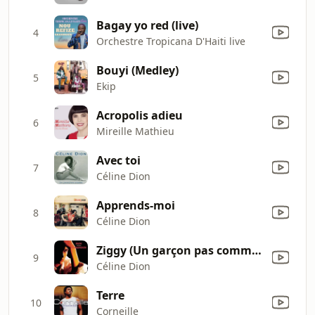
Bagay yo red (live)
4
Orchestre Tropicana D'Haiti live
Bouyi (Medley)
5
Ekip
Acropolis adieu
6
Mireille Mathieu
Avec toi
7
Céline Dion
Apprends-moi
8
Céline Dion
Ziggy (Un garçon pas comme les autres)
9
Céline Dion
Terre
10
Corneille