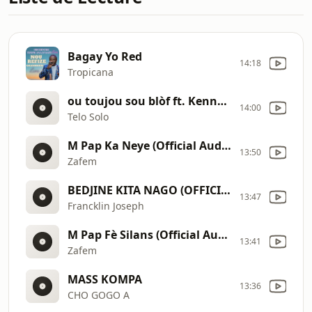
Bagay Yo Red
14:18
Tropicana
ou toujou sou blòf ft. Kenny Desmangles
14:00
Telo Solo
M Pap Ka Neye (Official Audio)
13:50
Zafem
BEDJINE KITA NAGO (OFFICIAL Lyrics)
13:47
Francklin Joseph
M Pap Fè Silans (Official Audio) (1)
13:41
Zafem
MASS KOMPA
13:36
CHO GOGO A