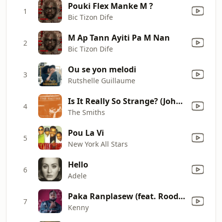
Pouki Flex Manke M ?
1
Bic Tizon Dife
M Ap Tann Ayiti Pa M Nan
2
Bic Tizon Dife
Ou se yon melodi
3
Rutshelle Guillaume
Is It Really So Strange? (John Peel Session, 12/2/86)
4
The Smiths
Pou La Vi
5
New York All Stars
Hello
6
Adele
Paka Ranplasew (feat. Roody Roodboy)
7
Kenny