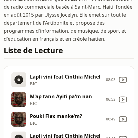
de radio commerciale basée à Saint-Marc, Haiti, fondée
en août 2015 par Ulysse Jocelyn. Elle émet sur tout le
département de l'Artibonite et propose des
programmes d'information, de musique, de sport et
d'éducation en français et en créole haïtien.
Liste de Lecture
Lapli vini feat Cinthia Michel
08:03
BIC
M'ap tann Ayiti pa'm nan
06:53
BIC
Pouki Flex manke'm?
06:49
BIC
Lapli vini feat Cinthia Michel