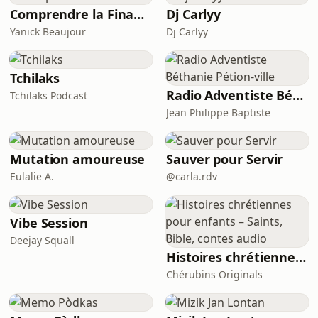
comprendre la procrastination et
Comprendre la Finance
Dj Carlyy
nous donne quelques mét
Yanick Beaujour
Dj Carlyy
Tchilaks
Radio Adventiste Béthanie Pétion-ville
Tchilaks Podcast
Jean Philippe Baptiste
Mutation amoureuse
Sauver pour Servir
Eulalie A.
@carla.rdv
Vibe Session
Deejay Squall
Histoires chrétiennes pour enfants – Saints, Bible, contes audio
Chérubins Originals