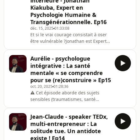
intérieure - Jonathan
Enzo Colucci, coach en vente avec 13
Kiakuba, Expert en
ans d&#39;expérience et plus de 3000
Psychologie Humaine &
commerciaux formés.On démystifie
tout ce qu&#39;on t&#39;a dit sur la
Transgénérationnelle. Ep16
vente, la manipulation, la peur du
déc. 15, 2025
01:33:08
rejet, le col
Et si le vrai courage consistait à oser
être vulnérable ?Jonathan est Expert
en Psychologie Humaine &amp;
Transgénérationnelle | Auteur du
Aurélie - psychologue
Livre "Harmonie, la Cicatrisation des
intégrative : La santé
Blessures" | Créateur des Méthodes
mentale « se comprendre
"DISC Sacré", " Harmonie" &amp;
pour se (re)construire » Ep15
"Alchimie" | Coach pour Entreprises
oct. 20, 2025
01:28:36
et ParticuliersDans cet épisode
⚠️ Cet épisode aborde des sujets
profond et introspectif de Dis-m’en
sensibles (traumatismes, santé
plus, j’accueille Jonathan Kiakuba,
mentale, tentative de mettre fin à sa
coach thérapeute
vie).Le but est de sensibiliser, pas de
Jean-Claude - speaker TEDx,
choquer. Si vous traversez une
multi-entrepreneur : La
période difficile, parlez-en à un
solitude tue. Un antidote
professionnel de santé.🧠 Et si
existe ! Ep14
comprendre ses blessures, c’était déjà