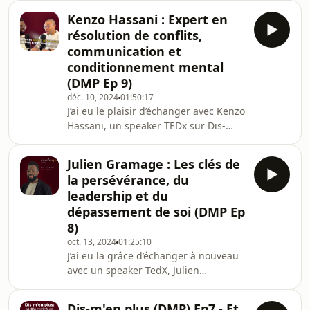
épisode de Dis-m’en plus, je reçois
Kenzo Hassani : Expert en
Gilles Moyse :🧠 Docteur en IA, auteur
résolution de conflits,
du livre Donnerons-nous notre langue
communication et
au ChatGPT ?, et fondateur d’une
conditionnement mental
entreprise française spécialisée dans
(DMP Ep 9)
les applications de l’IA au traitement
de l’information.Ce qu’on explore
déc. 10, 2024
01:50:17
J’ai eu le plaisir d’échanger avec Kenzo
ensemble :• Comment l’IA (et ceux
Hassani, un speaker TEDx sur Dis-
m’en Plus (DMP). Dans cet épisode,
plongez dans l’univers de la
Julien Gramage : Les clés de
résolution de conflits, de la
la persévérance, du
communication et du
leadership et du
conditionnement mental aux côtés de
dépassement de soi (DMP Ep
Kenzo, coach mental et conférencier.
8)
Découvrez comment la gestion des
émotions et des relations peut
oct. 13, 2024
01:25:10
J’ai eu la grâce d’échanger à nouveau
transformer non seulement notre
avec un speaker TedX, Julien
façon d’aborder les conflits, mais
Gramage, sur dis-m’en plus. Dans
aussi n
cet épisode, plongez dans l’univers du
Dis-m'en plus (DMP) Ep7 - Et