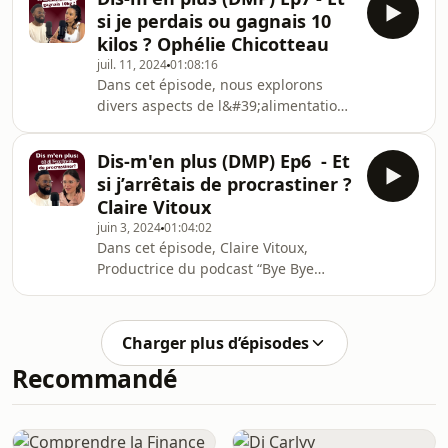
leadership et de la motivation aux
si je perdais ou gagnais 10
côtés de Julien, coach et conférencier.
kilos ? Ophélie Chicotteau
Explorez comment surmonter les
juil. 11, 2024
01:08:16
obstacles grâce à la persévérance.
Dans cet épisode, nous explorons
Julien partage son parcours inspirant,
divers aspects de l&#39;alimentation
marqué par des rencontres avec des
et du bien-être avec Ophélie
personnalités du milieu sportif, et
Chicotteau, nutritionniste et
révèle
Dis-m'en plus (DMP) Ep6 - Et
diététicienne holistique. Nous
si j’arrêtais de procrastiner ?
discutons de : - des conseils pour une
Claire Vitoux
routine alimentaire saine - des
juin 3, 2024
01:04:02
régimes restrictifs - de rééquilibrage
Dans cet épisode, Claire Vitoux,
alimentaires - les habitudes
Productrice du podcast “Bye Bye
alimentaires en couple vs célibataire -
Procrastination” avec + de 1,4 millions
des cures alimentaires, et des
d’écoutes cumulées. Fondatrice et
recettes holistiques - et d
gérante de sa société The minimal
Charger plus d’épisodes
Plan pour son activité principale en
Recommandé
tant que coach en organisation,
gestion du temps, productivité et
structuration business. Claire nous
partage ses connaissances pour