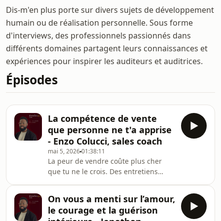
Dis-m'en plus porte sur divers sujets de développement
humain ou de réalisation personnelle. Sous forme
d'interviews, des professionnels passionnés dans
différents domaines partagent leurs connaissances et
expériences pour inspirer les auditeurs et auditrices.
Épisodes
La compétence de vente
que personne ne t'a apprise
- Enzo Colucci, sales coach
mai 5, 2026
01:38:11
La peur de vendre coûte plus cher
que tu ne le crois. Des entretiens
ratés, des projets abandonnés, des
opportunités manquées et personne
On vous a menti sur l’amour,
ne t&#39;a appris comment faire
le courage et la guérison
autrement.Dans cet épisode, je reçois