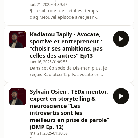
juil. 21, 2025
01:39:47
commencer à guérir ?🎙️Une
🎙️ La solitude tue… et il est temps
conversation puissante avec Aurélie
d’agir.Nouvel épisode avec Jean-
Barnabot, psychologue intégrative,
Claude Artonne, Speaker TEDx et
conférencière et autrice.A
multi-entrepreneur :• Pourquoi la
Kadiatou Tapily - Avocate,
solitude est un enjeu majeur de
sportive et entrepreneur :
société• Son impact sur notre santé et
“choisir ses ambitions, pas
nos relations• Des pistes concrètes :
celles des autres” Ep13
Frimake, Les Martines, un marché de
juin 16, 2025
01:09:55
la socialisation• On évoque aussi
Dans cet épisode de Dis-m’en plus, je
Alexia Borg et La solitude est un
reçois Kadiatou Tapily, avocate en
connardUn échange qui bouscule sur
droit des affaires, présidente d’un
un sujet trop souv
club de basket, entrepreneure et
Sylvain Osien : TEDx mentor,
sportive engagée, entre course à pied
expert en storytelling &
et terrain de basket.Elle avance selon
neuroscience “Les
ses propres règles, avec exigence et
introvertis sont les
conviction.Dans cet échange : •
meilleurs en prise de parole”
Comment elle a concilié carrière
juridique, engagements associatifs et
(DMP Ep. 12)
passion pour le sport • Son
mai 21, 2025
01:30:58