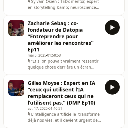
expérience du
🎙 Sylvain Osien : TEDx mentor, expert
en storytelling &amp; neuroscience
“Les introvertis sont les meilleurs en
prise de parole” (DMP Ep. 12)Dans cet
Zacharie Sebag : co-
épisode percutant, Sylvain Osien
fondateur de Datopia
partage un parcours étonnant : des
“Entreprendre pour
neurosciences à la scène (backstage)
améliorer les rencontres”
TEDx, il nous explique comment notre
Ep11
cerveau réagit à la prise de parole,
pourquoi les introvertis ont un vrai
mai 5, 2025
01:58:53
🎙️ “Et si on pouvait vraiment ressentir
avantage… et comment pitcher avec
quelque chose derrière un écran
?”Zacharie Sebag, cofondateur de
Datopia, est mon invité dans ce
Gilles Moyse : Expert en IA
nouvel épisode de Dis-m’en plus
“ceux qui utilisent l’IA
(DMP).Zacharie a lancé une appli qui
remplaceront ceux qui ne
facilite les rencontres amoureuses ou
l’utilisent pas.” (DMP Ep10)
amicales en misant sur l’émotion, le
avr. 17, 2025
01:40:51
respect et l’authenticité.Pas de
🎙️ L’intelligence artificielle transforme
surenchère, pas de pression.Oui, c’est
déjà nos vies, et il devient urgent de
une appli de dating.Mais pas comme
le comprendre.Dans ce nouvel
les autres.C