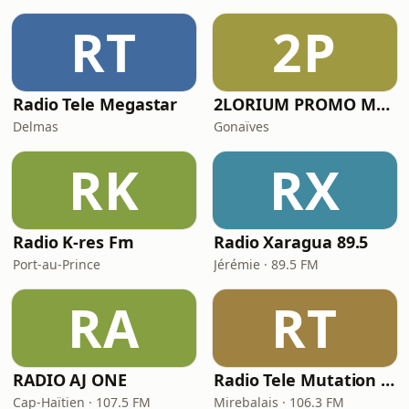
RT
2P
Radio Tele Megastar
2LORIUM PROMO Music
Delmas
Gonaïves
RK
RX
Radio K-res Fm
Radio Xaragua 89.5
Port-au-Prince
Jérémie · 89.5 FM
RA
RT
RADIO AJ ONE
Radio Tele Mutation FM 106.3
Cap-Haïtien · 107.5 FM
Mirebalais · 106.3 FM