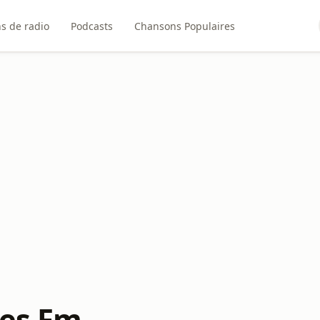
ns de radio
Podcasts
Chansons Populaires
res Fm