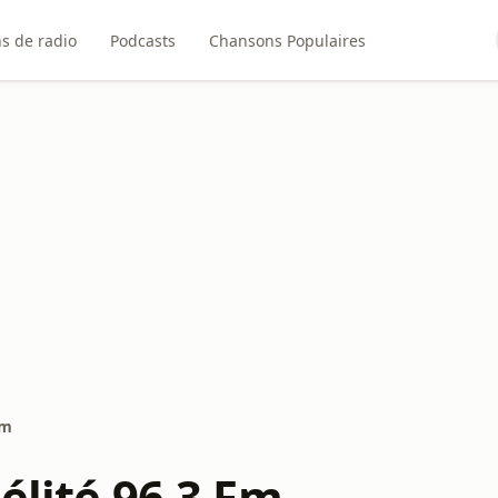
ns de radio
Podcasts
Chansons Populaires
Fm
élité 96.3 Fm