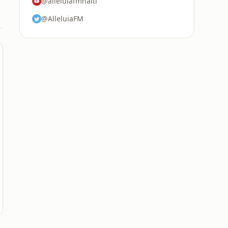
@alleluiafmhaiti
@AlleluiaFM