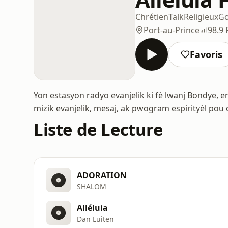
Chrétien
Talk
Religieux
Go
Port-au-Prince
98.9
Favoris
Yon estasyon radyo evanjelik ki fè lwanj Bondye,
mizik evanjelik, mesaj, ak pwogram espirityèl pou
Liste de Lecture
ADORATION
SHALOM
Alléluia
Dan Luiten