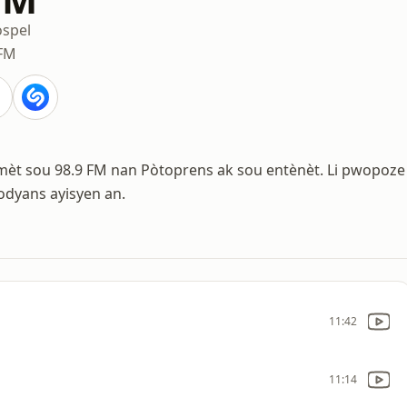
spel
 FM
 emèt sou 98.9 FM nan Pòtoprens ak sou entènèt. Li pwopoze
 odyans ayisyen an.
11:42
11:14