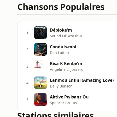
Chansons Populaires
Débloke'm
1
Sound Of Worship
Conduis-moi
2
Dan Luiten
Kisa-K Kenbe'm
3
Angeline L. Joazard
Lanmou Enfini (Amazing Love)
4
Delly Benson
Aktive Pwisans Ou
5
Spencer Brutus
Stations similaires