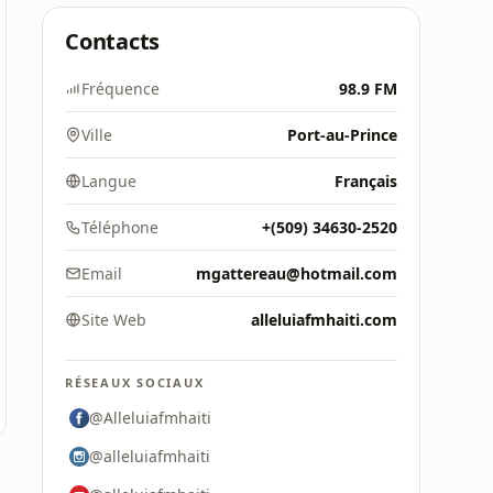
Contacts
Fréquence
98.9 FM
Ville
Port-au-Prince
Langue
Français
Téléphone
+(509) 34630-2520
Email
mgattereau@hotmail.com
Site Web
alleluiafmhaiti.com
RÉSEAUX SOCIAUX
@Alleluiafmhaiti
@alleluiafmhaiti