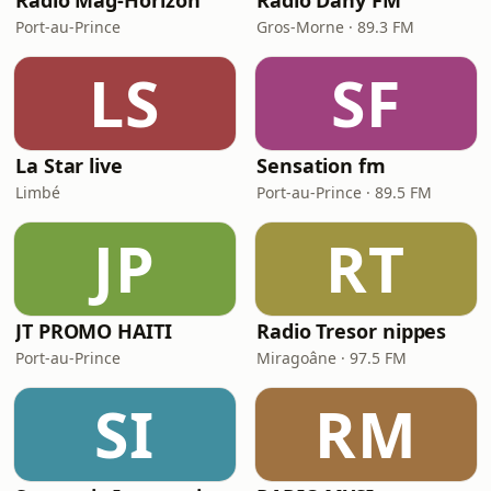
Radio Mag-Horizon
Radio Dany FM
Port-au-Prince
Gros-Morne · 89.3 FM
LS
SF
La Star live
Sensation fm
Limbé
Port-au-Prince · 89.5 FM
JP
RT
JT PROMO HAITI
Radio Tresor nippes
Port-au-Prince
Miragoâne · 97.5 FM
SI
RM