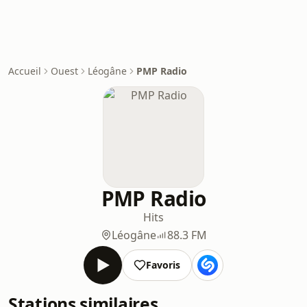
Accueil
Ouest
Léogâne
PMP Radio
PMP Radio
Hits
Léogâne
88.3 FM
Favoris
Stations similaires