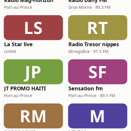
Radio Mag-Horizon
Radio Dany FM
Port-au-Prince
Gros-Morne · 89.3 FM
LS
RT
La Star live
Radio Tresor nippes
Limbé
Miragoâne · 97.5 FM
JP
SF
JT PROMO HAITI
Sensation fm
Port-au-Prince
Port-au-Prince · 89.5 FM
RM
M