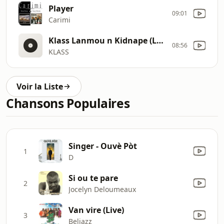
Player
09:01
Carimi
Klass Lanmou n Kidnape (Lyricks)
08:56
KLASS
Voir la Liste
Chansons Populaires
Singer - Ouvè Pòt
1
D
Si ou te pare
2
Jocelyn Deloumeaux
Van vire (Live)
3
Beljazz