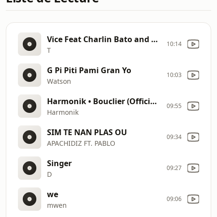
Vice Feat Charlin Bato and GioK
10:14
T
G Pi Piti Pami Gran Yo
10:03
Watson
Harmonik • Bouclier (Official Audio)
09:55
Harmonik
SIM TE NAN PLAS OU
09:34
APACHIDIZ FT. PABLO
Singer
09:27
D
we
09:06
mwen