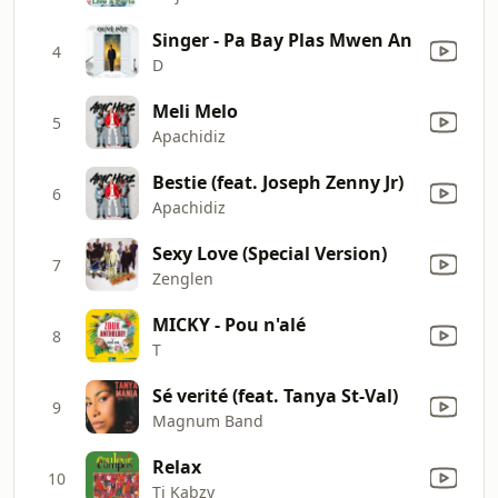
Singer - Pa Bay Plas Mwen An
4
D
Meli Melo
5
Apachidiz
Bestie (feat. Joseph Zenny Jr)
6
Apachidiz
Sexy Love (Special Version)
7
Zenglen
MICKY - Pou n'alé
8
T
Sé verité (feat. Tanya St-Val)
9
Magnum Band
Relax
10
Ti Kabzy