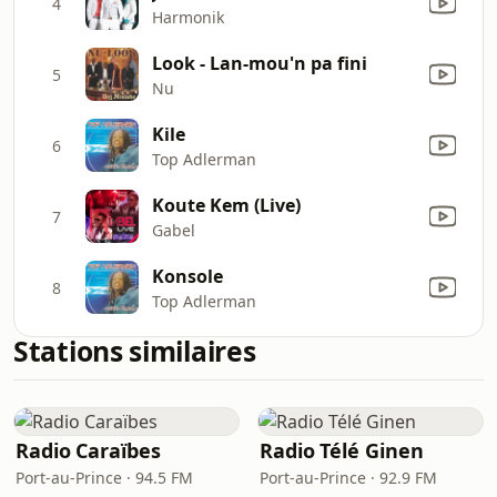
4
Harmonik
Look - Lan-mou'n pa fini
5
Nu
Kile
6
Top Adlerman
Koute Kem (Live)
7
Gabel
Konsole
8
Top Adlerman
Stations similaires
Radio Caraïbes
Radio Télé Ginen
Port-au-Prince · 94.5 FM
Port-au-Prince · 92.9 FM